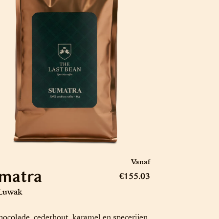
Vanaf
matra
€155.03
Luwak
hocolade, cederhout, karamel en specerijen,