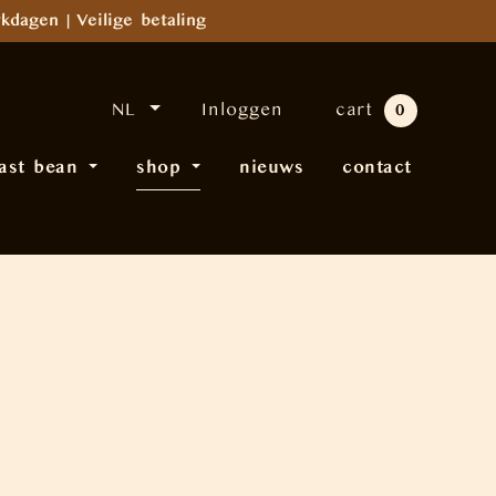
kdagen | Veilige betaling
NL
Inloggen
cart
0
last bean
shop
nieuws
contact