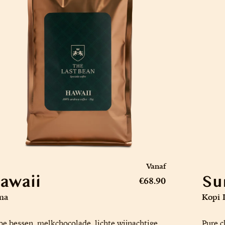
Vanaf
awaii
Su
€68.90
na
Kopi 
pe bessen, melkchocolade, lichte wijnachtige
Pure c