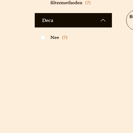
filtermethoden
(7)
B
Deca
Nee
(7)