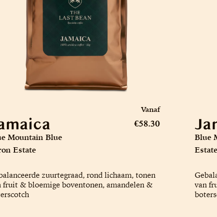
Vanaf
amaica
Ja
€58.30
ue Mountain Blue
Blue 
ron Estate
Estat
alanceerde zuurtegraad, rond lichaam, tonen
Gebala
 fruit & bloemige boventonen, amandelen &
van fr
erscotch
boters