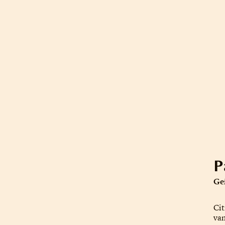
P
Gei
Cit
van