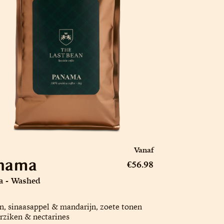
Vanaf
nama
€56.98
a - Washed
n, sinaasappel & mandarijn, zoete tonen
rziken & nectarines