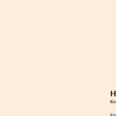
H
Ko
Rij