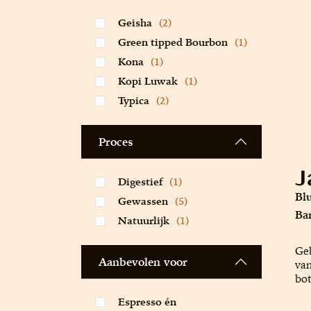
Geisha
(2)
Green tipped Bourbon
(1)
Kona
(1)
Kopi Luwak
(1)
Typica
(2)
Proces
J
Digestief
(1)
Bl
Gewassen
(5)
Ba
Natuurlijk
(1)
Geb
Aanbevolen voor
van
bot
Espresso én