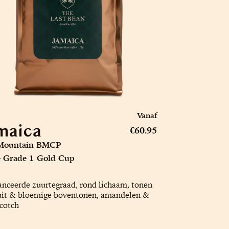
Vanaf
maica
€60.95
Mountain BMCP
e Grade 1 Gold Cup
nceerde zuurtegraad, rond lichaam, tonen
uit & bloemige boventonen, amandelen &
cotch